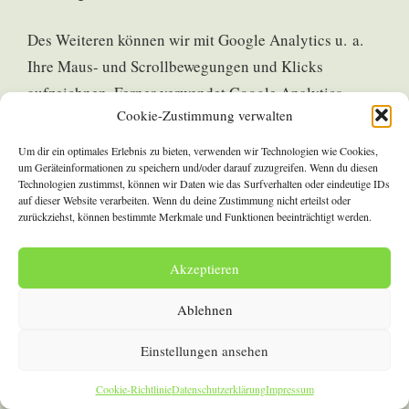
Des Weiteren können wir mit Google Analytics u. a.
Ihre Maus- und Scrollbewegungen und Klicks
aufzeichnen. Ferner verwendet Google Analytics
Cookie-Zustimmung verwalten
verschiedene Modellierungsansätze, um die erfassten
Datensätze zu ergänzen und setzt Machine-Learning-
Um dir ein optimales Erlebnis zu bieten, verwenden wir Technologien wie Cookies,
um Geräteinformationen zu speichern und/oder darauf zuzugreifen. Wenn du diesen
Technologien bei der Datenanalyse ein.
Technologien zustimmst, können wir Daten wie das Surfverhalten oder eindeutige IDs
auf dieser Website verarbeiten. Wenn du deine Zustimmung nicht erteilst oder
zurückziehst, können bestimmte Merkmale und Funktionen beeinträchtigt werden.
Google Analytics verwendet Technologien, die die
Wiedererkennung des Nutzers zum Zwecke der
Akzeptieren
Analyse des Nutzerverhaltens ermöglichen (z. B.
Cookies oder Device-Fingerprinting). Die von Google
Ablehnen
erfassten Informationen über die Benutzung dieser
Einstellungen ansehen
Website werden in der Regel an einen Server von
Google in den USA übertragen und dort gespeichert.
Cookie-Richtlinie
Datenschutzerklärung
Impressum