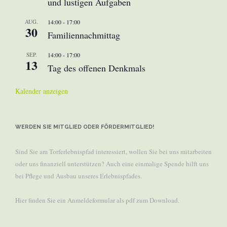
und lustigen Aufgaben
AUG.
14:00
-
17:00
30
Familiennachmittag
SEP.
14:00
-
17:00
13
Tag des offenen Denkmals
Kalender anzeigen
WERDEN SIE MITGLIED ODER FÖRDERMITGLIED!
Sind Sie am Torferlebnispfad interessiert, wollen Sie bei uns mitarbeiten
oder uns finanziell unterstützen? Auch eine einmalige Spende hilft uns
bei Pflege und Ausbau unseres Erlebnispfades.
Hier finden Sie ein Anmeldeformular als pdf zum Download.