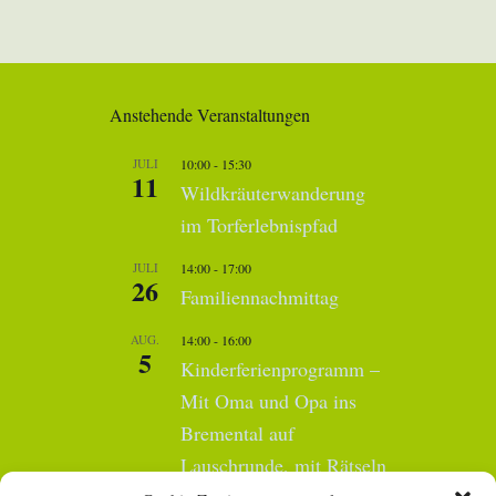
Anstehende Veranstaltungen
JULI
10:00
-
15:30
11
Wildkräuterwanderung
im Torferlebnispfad
JULI
14:00
-
17:00
26
Familiennachmittag
AUG.
14:00
-
16:00
5
Kinderferienprogramm –
Mit Oma und Opa ins
Bremental auf
Lauschrunde, mit Rätseln