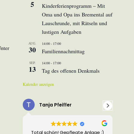
5
Kinderferienprogramm – Mit
Oma und Opa ins Bremental auf
Lauschrunde, mit Rätseln und
lustigen Aufgaben
AUG.
14:00
-
17:00
Unter
30
Familiennachmittag
SEP.
14:00
-
17:00
13
Tag des offenen Denkmals
Kalender anzeigen
Tanja Pfeiffer
S.
Total schön! Gepflegte Anlage :)
Wund