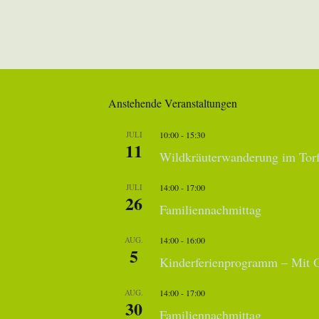
Anstehende Veranstaltungen
JULI
10:00
-
15:30
11
Wildkräuterwanderung im Torf
JULI
14:00
-
17:00
26
Familiennachmittag
AUG.
14:00
-
16:00
5
Kinderferienprogramm – Mit O
AUG.
14:00
-
17:00
30
Familiennachmittag