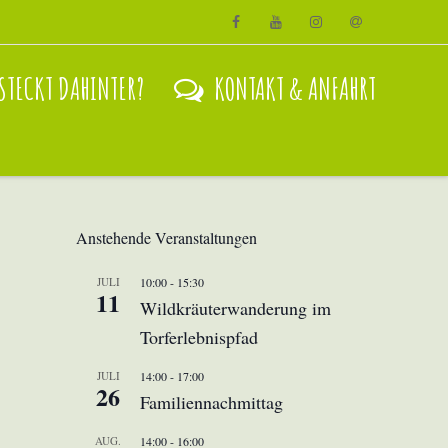
Facebook
Youtube
Instagram
Email
STECKT DAHINTER?
KONTAKT & ANFAHRT
Anstehende Veranstaltungen
JULI
10:00
-
15:30
11
Wildkräuterwanderung im
Torferlebnispfad
JULI
14:00
-
17:00
26
Familiennachmittag
AUG.
14:00
-
16:00