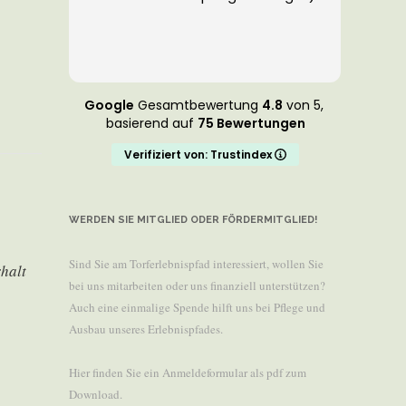
jede
Google
Gesamtbewertung
4.8
von 5,
basierend auf
75 Bewertungen
Verifiziert von: Trustindex
WERDEN SIE MITGLIED ODER FÖRDERMITGLIED!
Sind Sie am Torferlebnispfad interessiert, wollen Sie
rhalt
bei uns mitarbeiten oder uns finanziell unterstützen?
Auch eine einmalige Spende hilft uns bei Pflege und
Ausbau unseres Erlebnispfades.
Hier finden Sie ein Anmeldeformular als pdf zum
Download.